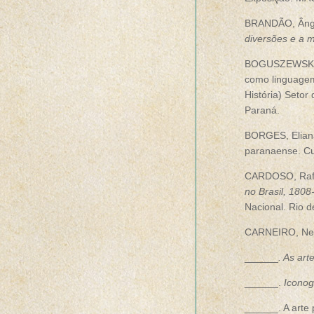
BRANDÃO, Âng
diversões e a 
BOGUSZEWSKI,
como linguagem
História) Setor
Paraná.
BORGES, Elian
paranaense. Cur
CARDOSO, Rafael
no Brasil, 1808
Nacional. Rio d
CARNEIRO, N
______
. As art
______.
Iconog
______. A arte