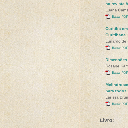
na revista 
Luana Cama
Baixar PDF
Curitiba em
Curitibana.
Lunardo de
Baixar PDF
Dimensões m
Rosane Kam
Baixar PDF
Melindrosas
para todos.
Larissa Bru
Baixar PDF
Livro: