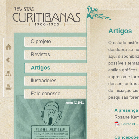
Artigos
O projeto
O estudo histór
desdobra-se nu
Revistas
aqui disponibil
possíveis tema
Artigos
estilos gráfico
impressa e for
Ilustradores
desses, outras
de iniciação cie
Fale conosco
pesquisas fore
©
aurus
2011
A presença 
Rosane Kam
Baixar PDF 
Concepções