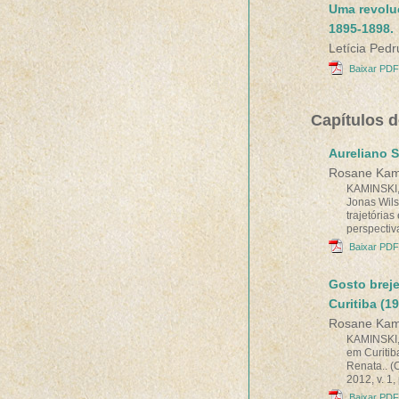
Uma revoluç
1895-1898.
Letícia Ped
Baixar PDF
Capítulos d
Aureliano S
Rosane Kam
KAMINSKI, 
Jonas Wils
trajetórias
perspectiva
Baixar PDF
Gosto breje
Curitiba (1
Rosane Kam
KAMINSKI, 
em Curiti
Renata.. (O
2012, v. 1,
Baixar PDF