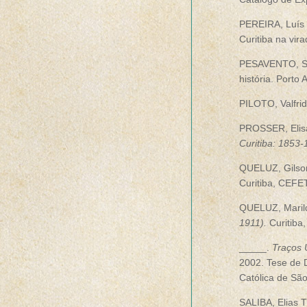
PEREIRA, Luís
Curitiba na vir
PESAVENTO, Sa
história. Porto 
PILOTO, Valfri
PROSSER, Elis
Curitiba: 1853
QUELUZ, Gilso
Curitiba, CEFE
QUELUZ, Marild
1911).
Curitiba
_____.
Traços 
2002. Tese de 
Católica de Sã
SALIBA, Elias