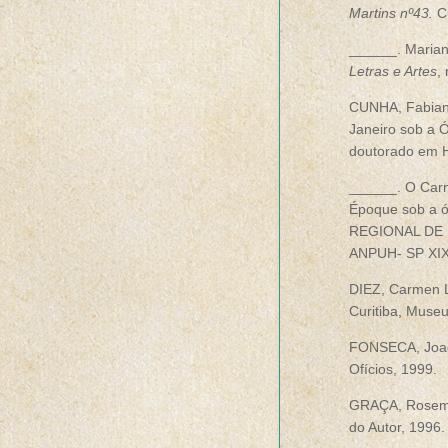
Martins nº43.
C
______. Marian
Letras e Artes
,
CUNHA, Fabiana
Janeiro sob a Ó
doutorado em Hi
______. O Carn
Époque sob a ó
REGIONAL DE 
ANPUH- SP XIX E
DIEZ, Carmen L
Curitiba, Muse
FONSECA, Joa
Ofícios, 1999.
GRAÇA, Rosem
do Autor, 1996.