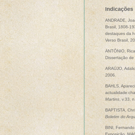
Indicações 
ANDRADE, Joaqu
Brasil, 1808-19
destaques da hi
Verso Brasil, 2
ANTÔNIO, Rica
Dissertação de
ARAÚJO, Adali
2006.
BAHLS, Apareci
actualidade:cha
Martins
, v.33, 
BAPTISTA, Chris
Boletim do Arq
BINI, Fernando.
Exposição. MAC