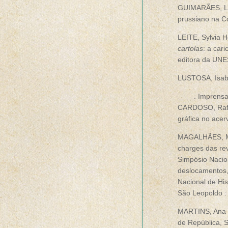
GUIMARÃES, Luc
prussiano na C
LEITE, Sylvia H
cartolas
: a car
editora da UNE
LUSTOSA, Isabe
____. Imprensa 
CARDOSO, Rafa
gráfica no acer
MAGALHÃES, Mar
charges das rev
Simpósio Naciona
deslocamentos
Nacional de Hist
São Leopoldo :
MARTINS, Ana 
de República, 