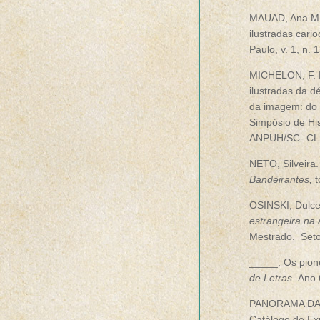
MAUAD, Ana M. N
ilustradas cari
Paulo, v. 1, n. 
MICHELON, F. F
ilustradas da d
da imagem: do t
Simpósio de His
ANPUH/SC- CLI
NETO, Silveira.
Bandeirantes,
t
OSINSKI, Dulc
estrangeira na
Mestrado. Seto
_____. Os pion
de Letras.
Ano 
PANORAMA DA A
Catálogo de Ex