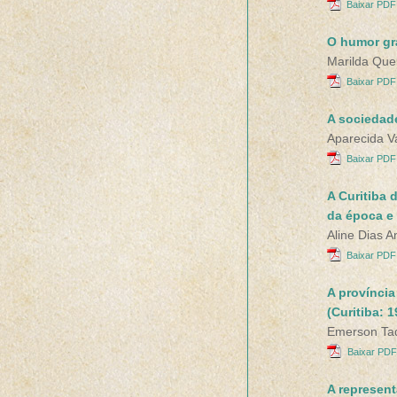
Baixar PDF 
O humor grá
Marilda Que
Baixar PDF 
A sociedad
Aparecida Va
Baixar PDF 
A Curitiba 
da época e
Aline Dias An
Baixar PDF 
A província
(Curitiba: 
Emerson Ta
Baixar PDF
A represent