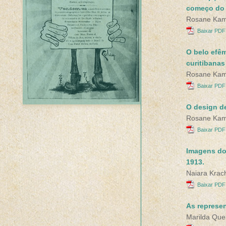
começo do 
Rosane Kam
Baixar PDF 
O belo efêm
curitibanas
Rosane Kam
Baixar PDF 
O design d
Rosane Kam
Baixar PDF 
Imagens do
1913.
Naiara Krac
Baixar PDF 
As represen
Marilda Que