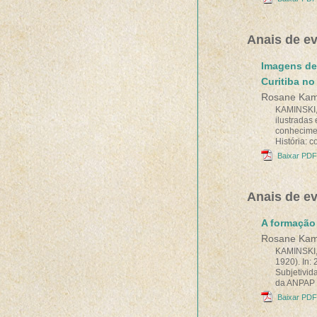
Anais de e
Imagens de 
Curitiba no
Rosane Kam
KAMINSKI, 
ilustradas 
conhecimen
História: c
Baixar PDF
Anais de e
A formação 
Rosane Kam
KAMINSKI, 
1920). In:
Subjetivid
da ANPAP 
Baixar PDF