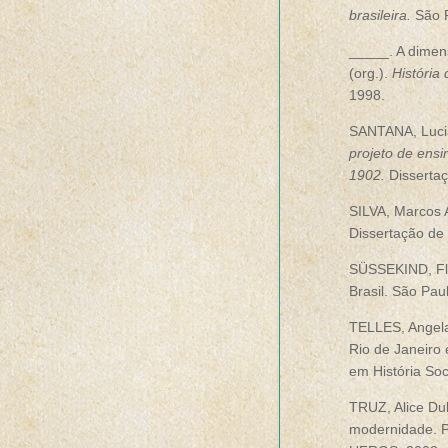
brasileira.
São 
_____. A dimen
(org.).
História
1998.
SANTANA, Lucia
projeto de ensi
1902.
Disserta
SILVA, Marcos 
Dissertação de 
SÜSSEKIND, Fl
Brasil. São Pa
TELLES, Angela
Rio de Janeiro
em História Soc
TRUZ, Alice Dub
modernidade. P